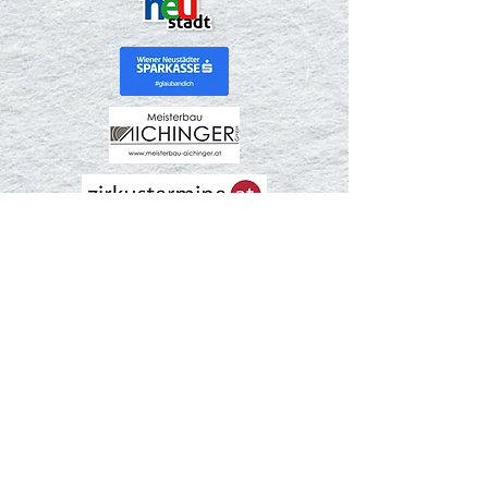
LEMOUR - PHYSICAL THEATRE
WElcome@lemour.at
+43 676/683 88 04