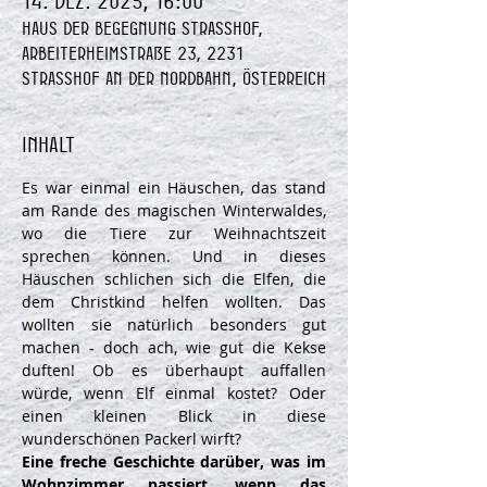
14. Dez. 2025, 16:00
Haus der Begegnung Strasshof,
Arbeiterheimstraße 23, 2231
Strasshof an der Nordbahn, Österreich
Inhalt
Es war einmal ein Häuschen, das stand 
am Rande des magischen Winterwaldes, 
wo die Tiere zur Weihnachtszeit 
sprechen können. Und in dieses 
Häuschen schlichen sich die Elfen, die 
dem Christkind helfen wollten. Das 
wollten sie natürlich besonders gut 
machen - doch ach, wie gut die Kekse 
duften! Ob es überhaupt auffallen 
würde, wenn Elf einmal kostet? Oder 
einen kleinen Blick in diese 
wunderschönen Packerl wirft?
Eine freche Geschichte darüber, was im 
Wohnzimmer passiert, wenn das 