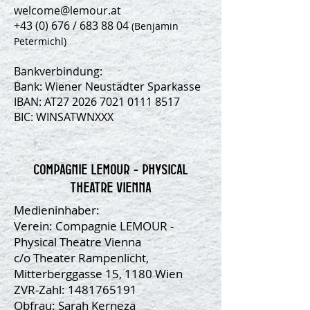
welcome@lemour.at
+43 (0) 676 / 683 88
04
(Benjamin
Petermichl)
Bankverbindung:
Bank: Wiener Neustädter Sparkasse
IBAN: AT27
2026 7021 0111 8517
BIC: WINSATWNXXX
COMPAGNIE LEMOUR - PHYSICAL
THEATRE VIENNA
Medieninhaber:
Verein: Compagnie LEMOUR -
Physical Theatre Vienna
c/o Theater Rampenlicht,
Mitterberggasse 15, 1180 Wien
ZVR-Zahl:
1481765191
​Obfrau: Sarah Kerneza