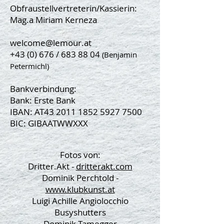
Obfraustellvertreterin/Kassierin:
Mag.a Miriam Kerneza
welcome@lemour.at
+43 (0) 676 / 683 88 04
(Benjamin
Petermichl)
Bankverbindung:
Bank: Erste Bank
IBAN: AT43
2011 1852 5927 7500
BIC: GIBAATWWXXX
Fotos von:
Dritter.Akt -
dritterakt.com
Dominik Perchtold -
www.klubkunst.at
Luigi Achille Angiolocchio
Busyshutters
Dominik Tamegger