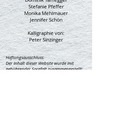
Stefanie Pfeffer
Monika Mehlmauer
Jennifer Schön
Kalligraphie von:
Peter Sinzinger​
Haftungsausschluss:
Der Inhalt dieser Website wurde mit
gebührender Sorgfalt zusammengestellt;
die enthaltenen Angaben sind nach
unserem besten Wissen und Gewissen
richtig, vollständig und aktuell. Eine
Haftung oder Garantie für die Aktualität,
Richtigkeit und Vollständigkeit der zur
Verfügung gestellten Informationen und
Daten kann jedoch nicht gegeben werden.
Hyperlinks zu den Websites Dritter stellen
keine Zustimmung zu deren Inhalten von
unserer Seite dar. Für die Verfügbarkeit