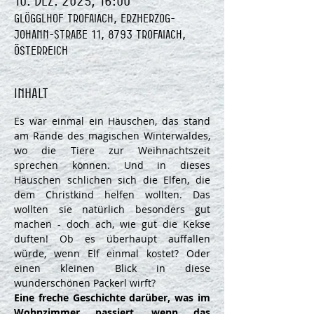
10. Dez. 2025, 16:00
Glögglhof Trofaiach, Erzherzog-
Johann-Straße 11, 8793 Trofaiach,
Österreich
Inhalt
Es war einmal ein Häuschen, das stand 
am Rande des magischen Winterwaldes, 
wo die Tiere zur Weihnachtszeit 
sprechen können. Und in dieses 
Häuschen schlichen sich die Elfen, die 
dem Christkind helfen wollten. Das 
wollten sie natürlich besonders gut 
machen - doch ach, wie gut die Kekse 
duften! Ob es überhaupt auffallen 
würde, wenn Elf einmal kostet? Oder 
einen kleinen Blick in diese 
wunderschönen Packerl wirft?
Eine freche Geschichte darüber, was im 
Wohnzimmer passiert, wenn das 